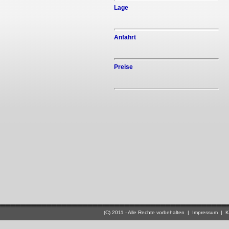
Lage
Anfahrt
Preise
(C) 2011 - Alle Rechte vorbehalten |
Impressum
|
K